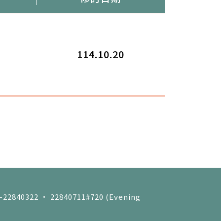
114.10.20
4-22840322 ‧ 22840711#720 (Evening