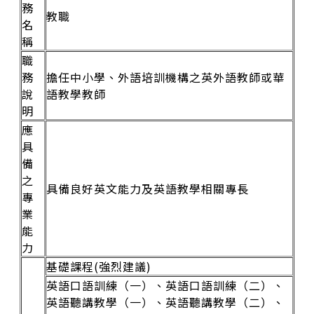
務
教職
名
稱
職
務
擔任中小學、外語培訓機構之英外語教師或華
說
語教學教師
明
應
具
備
之
具備良好英文能力及英語教學相關專長
專
業
能
力
基礎課程(強烈建議)
英語口語訓練（一）、英語口語訓練（二）、
英語聽講教學（一）、英語聽講教學（二）、