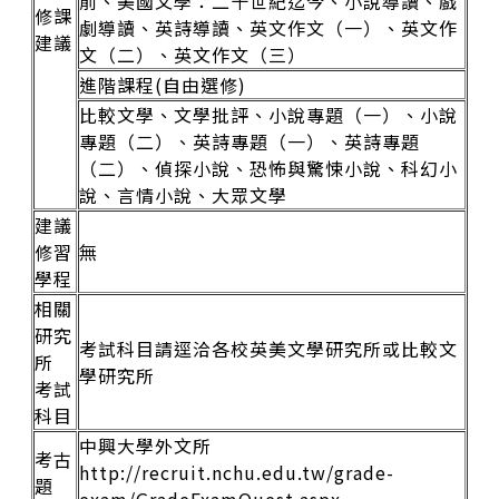
前、美國文學：二十世紀迄今、小說導讀、戲
修課
劇導讀、英詩導讀、英文作文（一）、英文作
建議
文（二）、英文作文（三）
進階課程(自由選修)
比較文學、文學批評、小說專題（一）、小說
專題（二）、英詩專題（一）、英詩專題
（二）、偵探小說、恐怖與驚悚小說、科幻小
說、言情小說、大眾文學
建議
修習
無
學程
相關
研究
考試科目請逕洽各校英美文學研究所或比較文
所
學研究所
考試
科目
中興大學外文所
考古
http://recruit.nchu.edu.tw/grade-
題
exam/GradeExamQuest.aspx