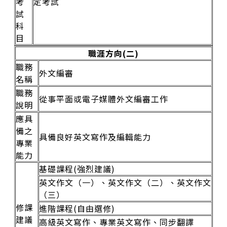
考
定考試
試
科
目
職涯方向(二)
職務
外文編審
名稱
職務
從事平面或電子媒體外文編審工作
說明
應具
備之
具備良好英文寫作及編輯能力
專業
能力
基礎課程(強烈建議)
英文作文（一）、英文作文（二）、英文作文
（三）
修課
進階課程(自由選修)
建議
高級英文寫作、專業英文寫作、同步翻譯