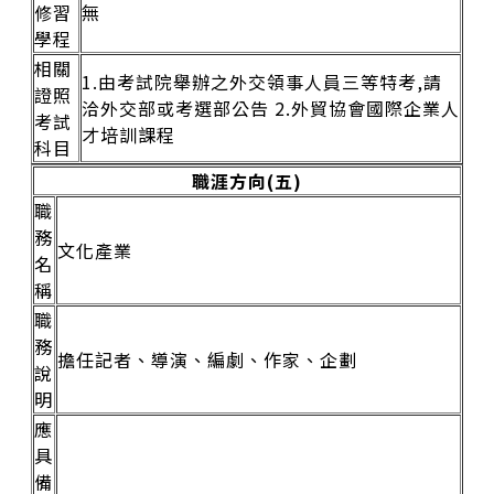
修習
無
學程
相關
1.由考試院舉辦之外交領事人員三等特考,請
證照
洽外交部或考選部公告 2.外貿協會國際企業人
考試
才培訓課程
科目
職涯方向(五)
職
務
文化產業
名
稱
職
務
擔任記者、導演、編劇、作家、企劃
說
明
應
具
備