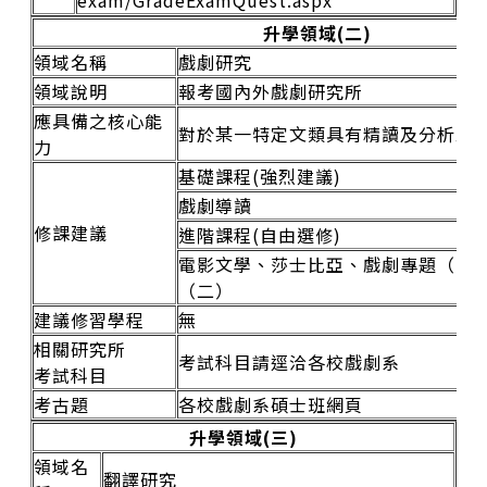
升學領域(二)
領域名稱
戲劇研究
領域說明
報考國內外戲劇研究所
應具備之核心能
對於某一特定文類具有精讀及分析思
力
基礎課程(強烈建議)
戲劇導讀
修課建議
進階課程(自由選修)
電影文學、莎士比亞、戲劇專題（一
（二）
建議修習學程
無
相關研究所
考試科目請逕洽各校戲劇系
考試科目
考古題
各校戲劇系碩士班網頁
升學領域(三)
領域名
翻譯研究