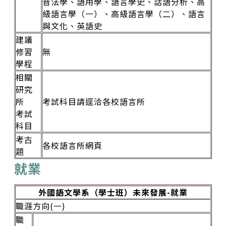
音法學、語用學、語言學史、話語分析、高
級語言學（一）、高級語言學（二）、語言
與文化、英語史
建議
修習
無
學程
相關
研究
所
考試科目請逕洽各校語言所
考試
科目
考古
各校語言所網頁
題
就業
外國語文學系（學士班）未來發展-就業
職涯方向(一)
職