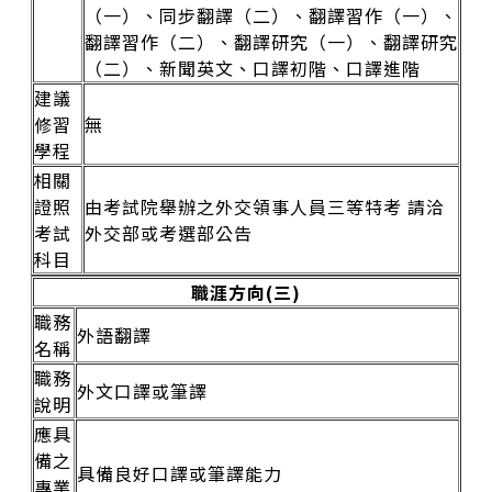
（一）、同步翻譯（二）、翻譯習作（一）、
翻譯習作（二）、翻譯研究（一）、翻譯研究
（二）、新聞英文、口譯初階、口譯進階
建議
修習
無
學程
相關
證照
由考試院舉辦之外交領事人員三等特考 請洽
考試
外交部或考選部公告
科目
職涯方向(三)
職務
外語翻譯
名稱
職務
外文口譯或筆譯
說明
應具
備之
具備良好口譯或筆譯能力
專業