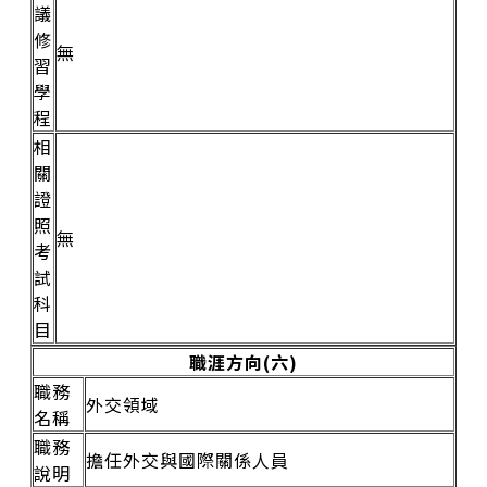
議
修
無
習
學
程
相
關
證
照
無
考
試
科
目
職涯方向(六)
職務
外交領域
名稱
職務
擔任外交與國際關係人員
說明