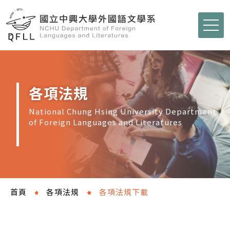
各項法規
National Chung Hsing University Department
of Foreign Languages and Literatures
首頁
各項法規
各項法規下載