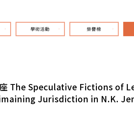
學術活動
榮譽榜
The Speculative Fictions of L
aining Jurisdiction in N.K. Je