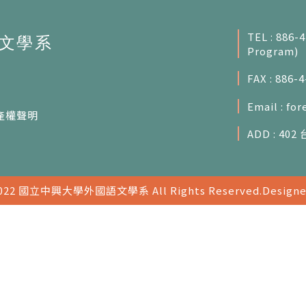
BACK
TEL : 886-
Program)
FAX : 886-
Email :
for
產權聲明
ADD : 4