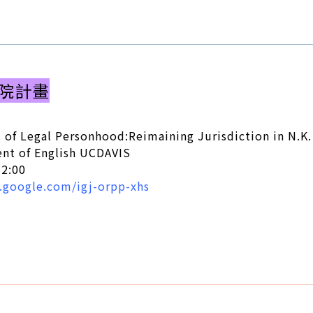
學院計畫
of Legal Personhood:Reimaining Jurisdiction in N.K.
ent of English UCDAVIS
2:00
.google.com/igj-orpp-xhs