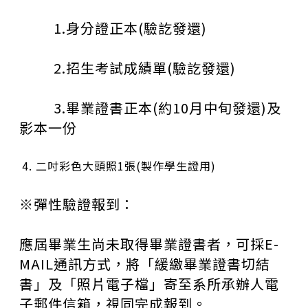
1.
身分證正本
(
驗訖發還
)
2.
招生考試成績單
(
驗訖發還
)
3.
畢業證書正本
(
約
10
月中旬發還
)
及
影本一份
二吋彩色大頭照
1
張
(
製作學生證用
)
※彈性驗證報到：
應屆畢業生尚未取得畢業證書者，可採
E-
MAIL
通訊方式，將「緩繳畢業證書切結
書」及「照片電子檔」寄至系所承辦人電
子郵件信箱，視同完成報到。