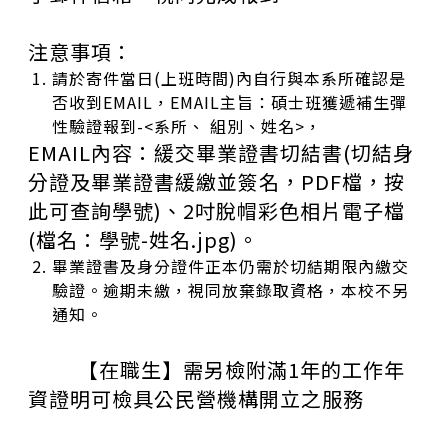
注意事項：
請於寄件當日
(
上班時間
)
內自行與本系所確認是
否收到
EMAIL
，
EMAIL
主旨：碩士班獲遞補生彈
性驗證報到
-<
系所、 組別、姓名
>
，
EMAIL
內容：緩交畢業證書切結書
(
切結身
分證及畢業證書緩繳並簽名，
PDF
檔，按
此可查詢學號
)
、
2
吋脫帽彩色相片電子檔
(
檔名：學號
-
姓名
.jpg)
。
畢業證書及身分證件正本仍需於切結期限內繳交
驗證。逾期未繳，視同放棄錄取資格，本校不另
通知。
【在職生】需另檢附滿
1
年的工作年
資證明可檢具公民營機構開立之服務