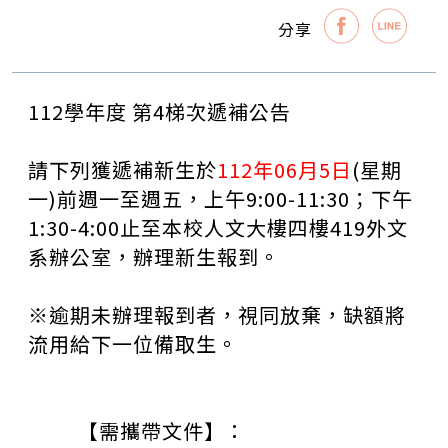
分享
112
學年度 第
4
梯次遞補公告
請下列獲遞補新生於
112年06月5日
(星期
一)前週一至週五，上午
9:00-11:30
；下午
1:30-4:00
止至本校人文大樓四樓
419
外文
系辦公室，辦理新生報到。
※逾期未辦理報到者，視同放棄，缺額將
流用給下一位備取生。
【需攜帶文件】：