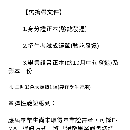
【需攜帶文件】：
1.
身分證正本
(
驗訖發還
)
2.
招生考試成績單
(
驗訖發還
)
3.
畢業證書正本
(
約
10
月中旬發還
)
及
影本一份
二吋彩色大頭照
1
張
(
製作學生證用
)
※彈性驗證報到：
應屆畢業生尚未取得畢業證書者，可採
E-
MAIL
通訊方式，將「緩繳畢業證書切結