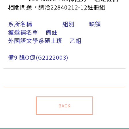
相關問題，請洽
22840212-12
註冊組
系所名稱 組別 缺額
獲遞補名單 備註
外國語文學系碩士班 乙組
備9 魏O倢(G2122003)
BACK