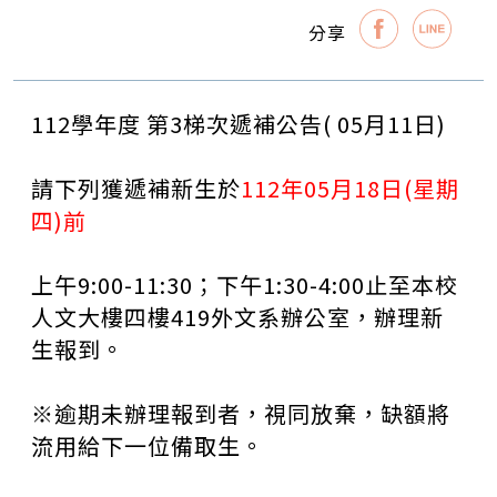
分享
112
學年度 第
3
梯次遞補公告
( 05
月
11
日
)
請下列獲遞補新生於
112年05月18日(星期
四)前
上午
9:00-11:30
；下午
1:30-4:00
止至本校
人文大樓四樓
419
外文系辦公室，辦理新
生報到。
※逾期未辦理報到者，視同放棄，缺額將
流用給下一位備取生。