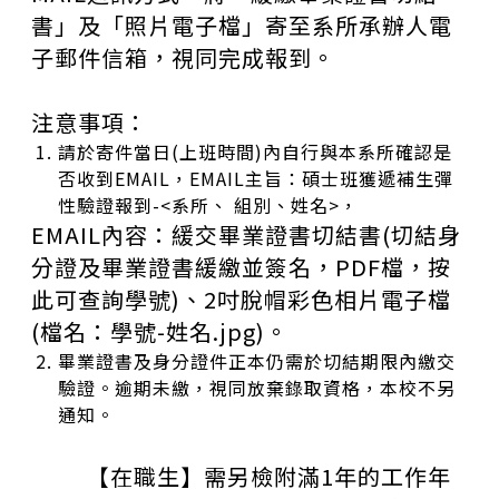
書」及「照片電子檔」寄至系所承辦人電
子郵件信箱，視同完成報到。
注意事項：
請於寄件當日
(
上班時間
)
內自行與本系所確認是
否收到
EMAIL
，
EMAIL
主旨：碩士班獲遞補生彈
性驗證報到
-<
系所、 組別、姓名
>
，
EMAIL
內容：緩交畢業證書切結書
(
切結身
分證及畢業證書緩繳並簽名，
PDF
檔，按
此可查詢學號
)
、
2
吋脫帽彩色相片電子檔
(
檔名：學號
-
姓名
.jpg)
。
畢業證書及身分證件正本仍需於切結期限內繳交
驗證。逾期未繳，視同放棄錄取資格，本校不另
通知。
【在職生】需另檢附滿
1
年的工作年