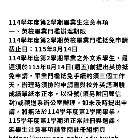
114
學年度第
2
學期畢業生注意事項
一、英檢畢業門檻辦理期限
11
4
學年度第
2
學期英檢畢業門檻抵免申請
截止日：
115
年
8
月
14
日
114
學年度第
2
學期畢業之外文系學生，最
遲須於
11
5
年
8
月
1
4
日
(
週五
)
前提出英檢抵
免申請，畢業門檻抵免手續約須三個工作
天，辦理時須檢附申請書與校外英語測驗
成績單
紙本
正本，以掛號
(
須另附回郵信
封
)
或親送系辦公室辦理。
如未及時提出申
請，將無法於
114
學年度第
2
學期畢業，
115
學年度第
1
學期須正常註冊與選課。
延畢生注意事項請參閱註冊組網頁