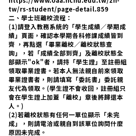
https://www.oaa.nchu.edu.tw/zh-
tw/rs-student/page-detail.859
二、學士班離校流程：
(1)
請登入
教務系統
的「學生成績／學期成
績」頁面，確認本學期各科修課成績皆到
齊 ，再點選「畢業離校／離校狀態查
詢」，若「成績全部到齊」及離校狀態全
部顯示
"ok"
者，請持「學生證」至
註冊組
領取畢業證書。
若本人無法親自前來領取
畢業證書者，則請填寫「
委託書
」委託親
友代為領取。
(
學生證不會收回，註冊組只
會在學生證上加蓋「離校」章後將歸還本
人。
)
(2)
若離校狀態有任何一單位顯示「未完
成」，則請電洽或親自到該單位詢問什麼
原因未完成。