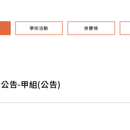
學術活動
榮譽榜
公告-甲組(公告)