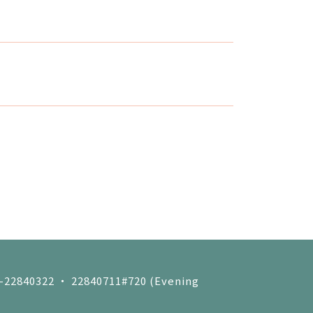
4-22840322 ‧ 22840711#720 (Evening