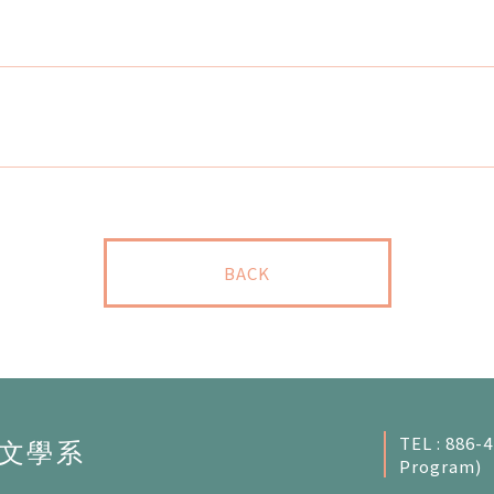
BACK
TEL : 886-
Program)