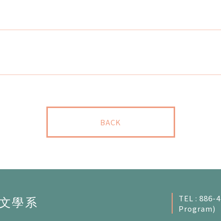
BACK
TEL : 886-
Program)