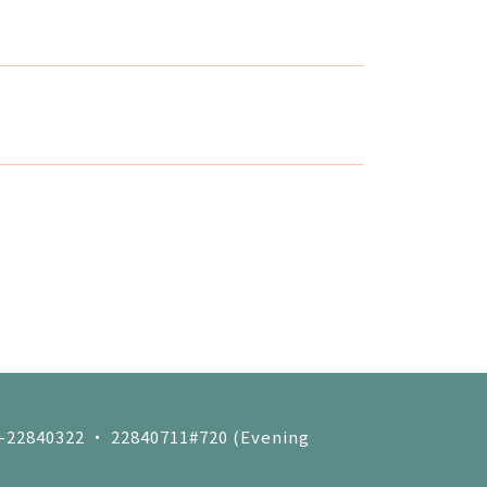
4-22840322 ‧ 22840711#720 (Evening