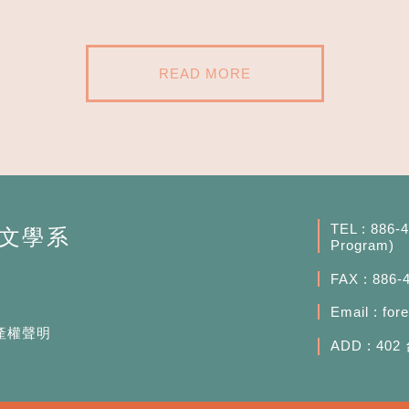
READ MORE
TEL : 886-
Program)
FAX : 886-
Email :
for
產權聲明