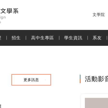
文學院
程
招生
高中生專區
學生資訊
系友
活動影
更多訊息
群