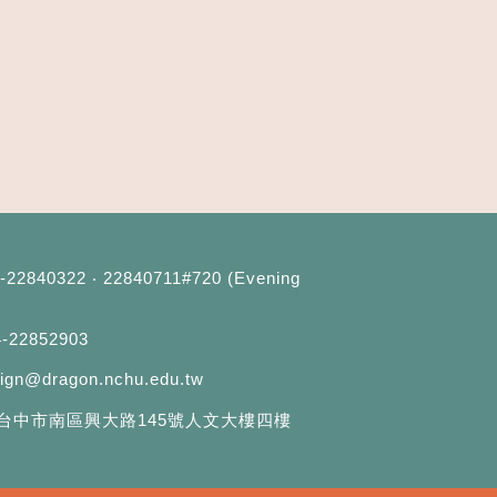
4-22840322 ‧ 22840711#720 (Evening
4-22852903
eign@dragon.nchu.edu.tw