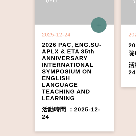
2025-12-24
20
2026 PAC, ENG.SU-
2
APLX & ETA 35th
研
ANNIVERSARY
活
INTERNATIONAL
24
SYMPOSIUM ON
ENGLISH LANGUAGE
TEACHING AND
LEARNING
活動時間 ：2025-12-
24