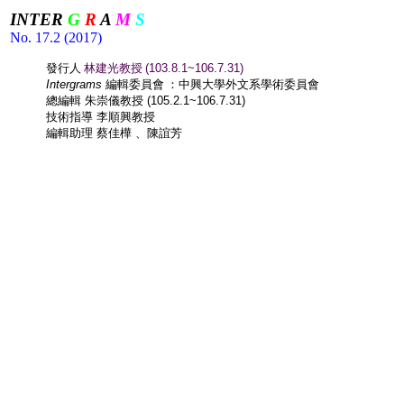
INTER
G
R
A
M
S
No. 17.2 (2017)
發行人
林建光教授
(103.8.1~106.7.31)
Intergrams
編輯委員會
：中興大學外文系學術委員會
總編輯
朱崇儀教授
(105.2.1~106.7.31)
技術指導
李順興教授
編輯助理
蔡佳樺
、陳誼芳