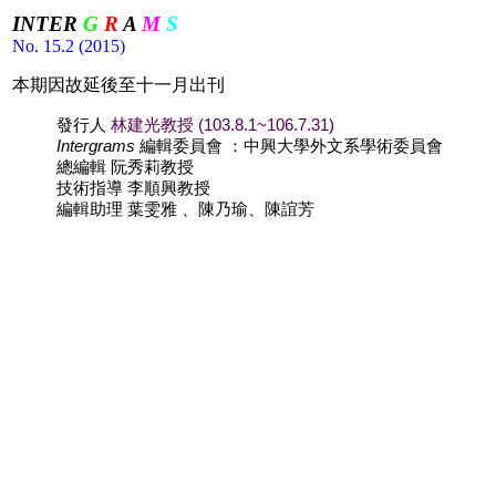
INTER
G
R
A
M
S
No. 15.2 (2015)
本期因故延後至十一月出刊
發行人
林建光教授
(103.8.1~106.7.31)
Intergrams
編輯委員會
：中興大學外文系學術委員會
總編輯
阮秀莉教授
技術指導
李順興教授
編輯助理
葉雯雅
、陳乃瑜、陳誼芳